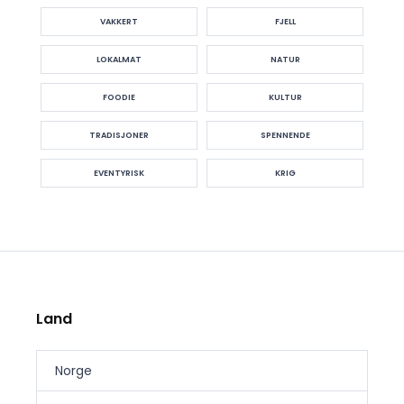
VAKKERT
FJELL
LOKALMAT
NATUR
FOODIE
KULTUR
TRADISJONER
SPENNENDE
EVENTYRISK
KRIG
Land
Norge