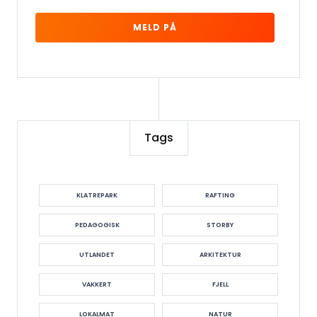
Tags
KLATREPARK
RAFTING
PEDAGOGISK
STORBY
UTLANDET
ARKITEKTUR
VAKKERT
FJELL
LOKALMAT
NATUR