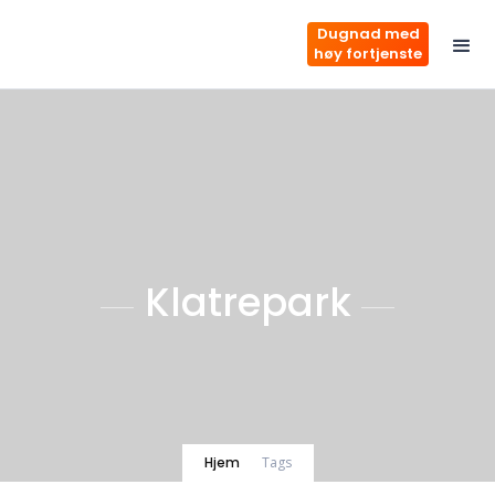
Dugnad med
høy fortjenste
Klatrepark
Hjem
Tags