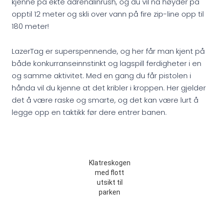
kjenne på ekte adrenalinrush, og du vil nå høyder på
opptil 12 meter og skli over vann på fire zip-line opp til
180 meter!
LazerTag er superspennende, og her får man kjent på
både konkurranseinnstinkt og lagspill ferdigheter i en
og samme aktivitet. Med en gang du får pistolen i
hånda vil du kjenne at det kribler i kroppen. Her gjelder
det å være raske og smarte, og det kan være lurt å
legge opp en taktikk før dere entrer banen.
Klatreskogen
med flott
utsikt til
parken