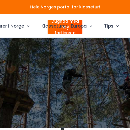
Hele Norges portal for klassetur!
Dugnad med
rer i Norge
Klasseturer i Europa
Tips
høy
fortjenste