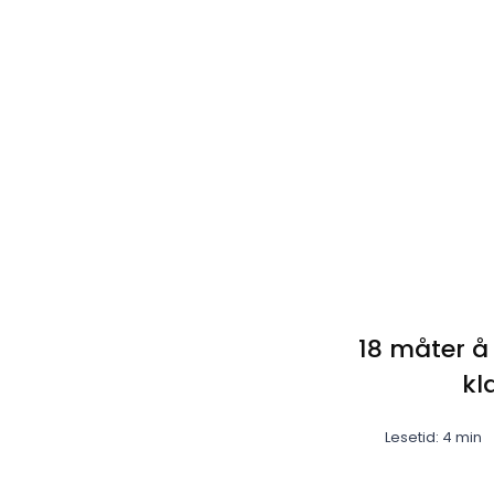
a
18 måter å 
kl
Lesetid: 4 min