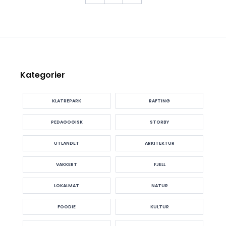
Kategorier
KLATREPARK
RAFTING
PEDAGOGISK
STORBY
UTLANDET
ARKITEKTUR
VAKKERT
FJELL
LOKALMAT
NATUR
FOODIE
KULTUR