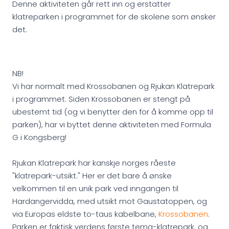
Denne aktiviteten går rett inn og erstatter
klatreparken i programmet for de skolene som ønsker
det.
NB!
Vi har normalt med Krossobanen og Rjukan Klatrepark
i programmet. Siden Krossobanen er stengt på
ubestemt tid (og vi benytter den for å komme opp til
parken), har vi byttet denne aktiviteten med Formula
G i Kongsberg!
Rjukan Klatrepark har kanskje norges råeste
"klatrepark-utsikt." Her er det bare å ønske
velkommen til en unik park ved inngangen til
Hardangervidda, med utsikt mot Gaustatoppen, og
via Europas eldste to-taus kabelbane,
Krossobanen
.
Parken er faktisk verdens første tema-klatrepark, og