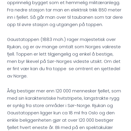
opprinnelig bygget som et hemmelig militæranlegg.
Fra nedre stasjon tar man en elektrisk trikk 850 meter
inn i fjellet. Så går man over til taubanen som tar dere
opp til øvre stasjon og utgangen på toppen.
Gaustatoppen (1883 moh.) rager majestetisk over
Rjukan, og er av mange omtalt som Norges vakreste
fjell. Toppen er lett tilgjengelig og enkel å bestige,
men byr likevel på Sør-Norges videste utsikt. Om det
er fint vær kan du fra toppe se omtrent en sjettedel
av Norge.
Årlig bestiger mer enn 120 000 mennesker fjellet, som
med sin karakteristiske hvitstripete, langstrakte rygg
er synlig fra store områder i Sør-Norge. Rjukan og
Gaustatoppen ligger kun ca 18 mil fra Oslo og den
enkle beliggenheten gjør at over 120 000 bestiger
fjellet hvert eneste år. Bli med på en spektakulær